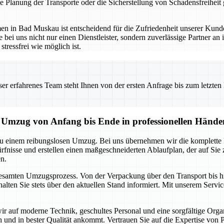
Planung der Transporte oder die Sicherstellung von Schadensfreiheit g
 in Bad Muskau ist entscheidend für die Zufriedenheit unserer Kunden
bei uns nicht nur einen Dienstleister, sondern zuverlässige Partner an 
tressfrei wie möglich ist.
 erfahrenes Team steht Ihnen von der ersten Anfrage bis zum letzten Ka
Umzug von Anfang bis Ende in professionellen Hände
u einem reibungslosen Umzug. Bei uns übernehmen wir die komplette 
fnisse und erstellen einen maßgeschneiderten Ablaufplan, der auf Sie zu
n.
 gesamten Umzugsprozess. Von der Verpackung über den Transport bis hi
alten Sie stets über den aktuellen Stand informiert. Mit unserem Servi
ir auf moderne Technik, geschultes Personal und eine sorgfältige Org
ich und in bester Qualität ankommt. Vertrauen Sie auf die Expertise von