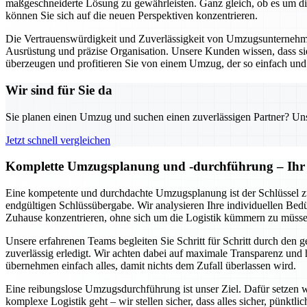
maßgeschneiderte Lösung zu gewährleisten. Ganz gleich, ob es um die 
können Sie sich auf die neuen Perspektiven konzentrieren.
Die Vertrauenswürdigkeit und Zuverlässigkeit von Umzugsunternehmen
Ausrüstung und präzise Organisation. Unsere Kunden wissen, dass sie 
überzeugen und profitieren Sie von einem Umzug, der so einfach und s
Wir sind für Sie da
Sie planen einen Umzug und suchen einen zuverlässigen Partner? Unser
Jetzt schnell vergleichen
Komplette Umzugsplanung und -durchführung – Ihr 
Eine kompetente und durchdachte Umzugsplanung ist der Schlüssel z
endgültigen Schlüssübergabe. Wir analysieren Ihre individuellen Bedür
Zuhause konzentrieren, ohne sich um die Logistik kümmern zu müsse
Unsere erfahrenen Teams begleiten Sie Schritt für Schritt durch den
zuverlässig erledigt. Wir achten dabei auf maximale Transparenz und h
übernehmen einfach alles, damit nichts dem Zufall überlassen wird.
Eine reibungslose Umzugsdurchführung ist unser Ziel. Dafür setzen w
komplexe Logistik geht – wir stellen sicher, dass alles sicher, pünktl