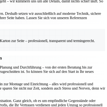
eht – wir kümmern uns um alle Details, damit nichts schief läuft. So
. Deshalb setzen wir ausschließlich auf moderne Technik, sichere
ihrer Seite haben. Lassen Sie sich von unseren Referenzen
rton zur Seite – professionell, transparent und termingerecht.
n
Planung und Durchführung – von der ersten Beratung bis zur
geschnitten ist. So können Sie sich auf den Start in Ihr neues
n zur Montage und Einrichtung – alles wird professionell und
ce sparen Sie nicht nur Zeit, sondern auch Stress und Nerven, denn wir
anisation. Ganz gleich, ob es um empfindliche Gegenstände oder
 Profis, die Ihr Vertrauen verdienen und jeden Umzug so professionell