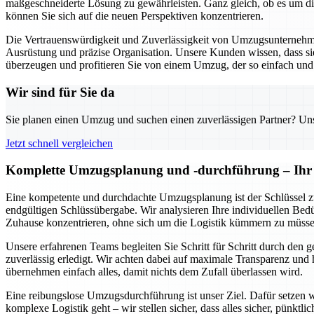
maßgeschneiderte Lösung zu gewährleisten. Ganz gleich, ob es um die 
können Sie sich auf die neuen Perspektiven konzentrieren.
Die Vertrauenswürdigkeit und Zuverlässigkeit von Umzugsunternehmen
Ausrüstung und präzise Organisation. Unsere Kunden wissen, dass sie 
überzeugen und profitieren Sie von einem Umzug, der so einfach und s
Wir sind für Sie da
Sie planen einen Umzug und suchen einen zuverlässigen Partner? Unser
Jetzt schnell vergleichen
Komplette Umzugsplanung und -durchführung – Ihr 
Eine kompetente und durchdachte Umzugsplanung ist der Schlüssel z
endgültigen Schlüssübergabe. Wir analysieren Ihre individuellen Bedür
Zuhause konzentrieren, ohne sich um die Logistik kümmern zu müsse
Unsere erfahrenen Teams begleiten Sie Schritt für Schritt durch den
zuverlässig erledigt. Wir achten dabei auf maximale Transparenz und h
übernehmen einfach alles, damit nichts dem Zufall überlassen wird.
Eine reibungslose Umzugsdurchführung ist unser Ziel. Dafür setzen w
komplexe Logistik geht – wir stellen sicher, dass alles sicher, pünktl