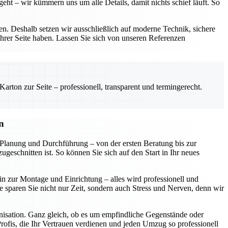
eht – wir kümmern uns um alle Details, damit nichts schief läuft. So
. Deshalb setzen wir ausschließlich auf moderne Technik, sichere
ihrer Seite haben. Lassen Sie sich von unseren Referenzen
rton zur Seite – professionell, transparent und termingerecht.
n
Planung und Durchführung – von der ersten Beratung bis zur
geschnitten ist. So können Sie sich auf den Start in Ihr neues
n zur Montage und Einrichtung – alles wird professionell und
ce sparen Sie nicht nur Zeit, sondern auch Stress und Nerven, denn wir
anisation. Ganz gleich, ob es um empfindliche Gegenstände oder
 Profis, die Ihr Vertrauen verdienen und jeden Umzug so professionell