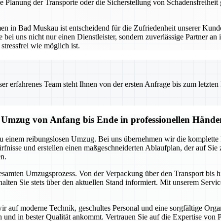
Planung der Transporte oder die Sicherstellung von Schadensfreiheit g
 in Bad Muskau ist entscheidend für die Zufriedenheit unserer Kunden
bei uns nicht nur einen Dienstleister, sondern zuverlässige Partner an 
tressfrei wie möglich ist.
 erfahrenes Team steht Ihnen von der ersten Anfrage bis zum letzten Ka
Umzug von Anfang bis Ende in professionellen Hände
u einem reibungslosen Umzug. Bei uns übernehmen wir die komplette 
fnisse und erstellen einen maßgeschneiderten Ablaufplan, der auf Sie zu
n.
 gesamten Umzugsprozess. Von der Verpackung über den Transport bis hi
alten Sie stets über den aktuellen Stand informiert. Mit unserem Servi
ir auf moderne Technik, geschultes Personal und eine sorgfältige Org
ich und in bester Qualität ankommt. Vertrauen Sie auf die Expertise von