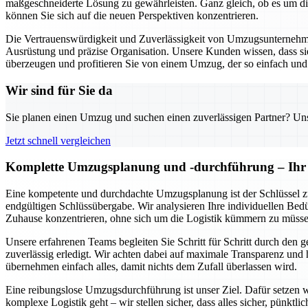
maßgeschneiderte Lösung zu gewährleisten. Ganz gleich, ob es um die 
können Sie sich auf die neuen Perspektiven konzentrieren.
Die Vertrauenswürdigkeit und Zuverlässigkeit von Umzugsunternehmen
Ausrüstung und präzise Organisation. Unsere Kunden wissen, dass sie 
überzeugen und profitieren Sie von einem Umzug, der so einfach und s
Wir sind für Sie da
Sie planen einen Umzug und suchen einen zuverlässigen Partner? Unser
Jetzt schnell vergleichen
Komplette Umzugsplanung und -durchführung – Ihr 
Eine kompetente und durchdachte Umzugsplanung ist der Schlüssel z
endgültigen Schlüssübergabe. Wir analysieren Ihre individuellen Bedür
Zuhause konzentrieren, ohne sich um die Logistik kümmern zu müsse
Unsere erfahrenen Teams begleiten Sie Schritt für Schritt durch den
zuverlässig erledigt. Wir achten dabei auf maximale Transparenz und h
übernehmen einfach alles, damit nichts dem Zufall überlassen wird.
Eine reibungslose Umzugsdurchführung ist unser Ziel. Dafür setzen w
komplexe Logistik geht – wir stellen sicher, dass alles sicher, pünktl