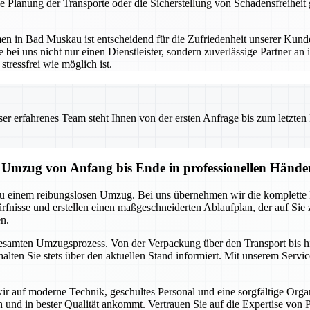
Planung der Transporte oder die Sicherstellung von Schadensfreiheit g
 in Bad Muskau ist entscheidend für die Zufriedenheit unserer Kunden
bei uns nicht nur einen Dienstleister, sondern zuverlässige Partner an 
tressfrei wie möglich ist.
 erfahrenes Team steht Ihnen von der ersten Anfrage bis zum letzten Ka
Umzug von Anfang bis Ende in professionellen Hände
u einem reibungslosen Umzug. Bei uns übernehmen wir die komplette 
fnisse und erstellen einen maßgeschneiderten Ablaufplan, der auf Sie zu
n.
 gesamten Umzugsprozess. Von der Verpackung über den Transport bis hi
alten Sie stets über den aktuellen Stand informiert. Mit unserem Servi
ir auf moderne Technik, geschultes Personal und eine sorgfältige Org
ich und in bester Qualität ankommt. Vertrauen Sie auf die Expertise von