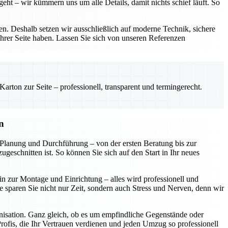
eht – wir kümmern uns um alle Details, damit nichts schief läuft. So
. Deshalb setzen wir ausschließlich auf moderne Technik, sichere
ihrer Seite haben. Lassen Sie sich von unseren Referenzen
rton zur Seite – professionell, transparent und termingerecht.
n
Planung und Durchführung – von der ersten Beratung bis zur
geschnitten ist. So können Sie sich auf den Start in Ihr neues
n zur Montage und Einrichtung – alles wird professionell und
ce sparen Sie nicht nur Zeit, sondern auch Stress und Nerven, denn wir
anisation. Ganz gleich, ob es um empfindliche Gegenstände oder
 Profis, die Ihr Vertrauen verdienen und jeden Umzug so professionell